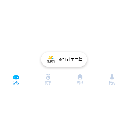
添加到主屏幕
资讯
关于我们
联系我们
加入我们
服务条款
游戏
赛事
商城
我的
隐私政策
ICP:鄂B2-20120057
文网文:鄂网文[2023]4042-425号 文网游备字:[2015]M-
CBG0688号 新广出审:[2015]1273号
全国文明市场统一举报电话:12318武汉卓讯互动信息科技有限公司 版权所有
湖北省文化市场诚信守法经营承诺书
未满18周岁的未成年人用户请在家长的监督下进行游戏 | 未成年人家长监护工程
鄂公网安备 42018502000478号
健康游戏忠告：抵制不良游戏 拒绝盗版游戏 注意自我保护 谨防受骗上当 适度游