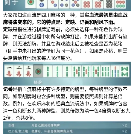
大家都知道血流是四川麻将的一种，
其实血流最初是由血战
麻将演变来的，它的特点是：定缺、记番和刮风下雨。
定缺
是指在进行棋牌游戏前，必须先选择一种花色作为缺
牌，并在游戏过程中将所有缺牌打出。如果未能打出所有缺
牌，则无法胡牌，并且在游戏结束后会被检查是否为花猪
（即手中未打出的牌恰好为同一花色），如果是花猪，则需
要赔偿给其他玩家每人16倍底分。
记番
是指血流麻将中有许多特定的牌型，每种牌型的倍数不
同。如果胡牌时包含多种牌型，则需要按照规则计算总倍
数。例如，在欢乐麻将的经典血流玩法中，如果胡牌时包含
清一色和断幺九两种牌型，则总倍数为清一色4倍乘以断幺九
2倍，总共8倍。