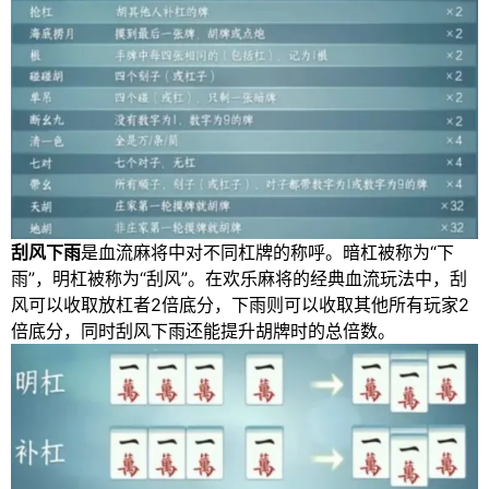
刮风下雨
是血流麻将中对不同杠牌的称呼。暗杠被称为“下
雨”，明杠被称为“刮风”。在欢乐麻将的经典血流玩法中，刮
风可以收取放杠者2倍底分，下雨则可以收取其他所有玩家2
倍底分，同时刮风下雨还能提升胡牌时的总倍数。