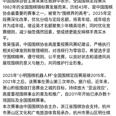
中国围棋协会主席常昊在致辞中表示，全国围棋定段赛从
1982年的全国围棋锦标赛发展而来，历经43年，是中国围棋
协会最重要的赛事之一，被誉为“围棋界的高考”。2025年定
段赛深化改革，优化分组与定段名额，将青年组、成年组合
并为成年组，增设英才名额聚焦少年精英培养；同时优化竞
赛细则，减少抽签偶然因素，使成绩更能反映棋手真实水
平。
常昊强调，中国围棋协会高度重视赛风赛纪建设，严格执行
相关纪律准则和管理细则，对违规行为零容忍，希望选手坚
守围棋精神，遵守规则、公平竞赛，以良好状态和道德风尚
展现围棋的意义与魅力，共同维护行业形象。
2025年“小明围棋机器人杯”全国围棋定段赛是继2015年、
2021年之后，该赛事在萧山第三次举办。据介绍，近年来，
萧山积极围绕打造赛会之城的目标，持续放大 “亚运效应”，
高度重视围棋事业的普及和推广，自2011年开始已承办数十
场国际及全国围棋赛事。
本次赛事由中国围棋协会主办，浙江省围棋协会支持，杭州
市萧山区文化和广电旅游体育局承办，杭州市萧山区明仕棋